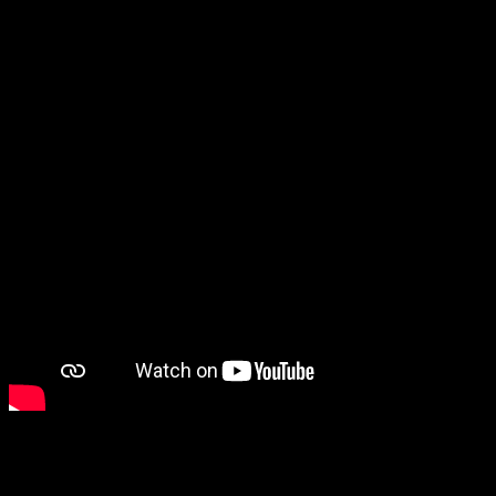
Te mostramos como es nuestro proceso de empaquetado ZALO,
presentación ideal para regalo
Costos de envió para LIMA