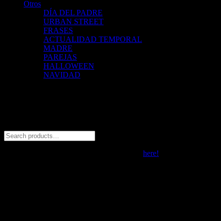
Otros
DÍA DEL PADRE
URBAN STREET
FRASES
ACTUALIDAD TEMPORAL
MADRE
PAREJAS
HALLOWEEN
NAVIDAD
Trabajamos con:
© 2026 ZALO Tienda de polos estampados con diseño. All rights
reserved
Social Chat is free, download and try it now
here!