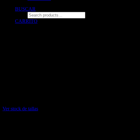
BUSCAR
CARRITO
© 2026 ZALO Tienda de polos estampados con diseño.
All rights reserved
¡DELIVERY GRATIS
por compras mayores a 140 soles! (solo
para compras por la web. no incluye para diseños personalizados)
INFORMACIÓN DE STOCK: Stock limitado de algunas tallas
L: Blanco sin stock
XL: Negro sin stock
XXL: Blanco y negro sin stock
Ver stock de tallas