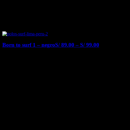
Born to surf 1 – negro
S/
89.00
–
S/
99.00