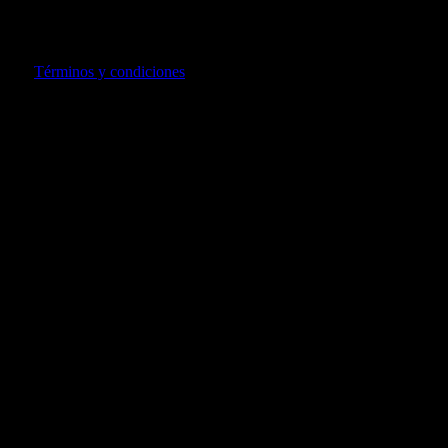
!Hasta 3 cuotas sin intereses!
valido solo para tarjetas de crédito
usando Mercado Pago. Para compras superiores a 100 soles.
Ver
Términos y condiciones
También te puede gustar...