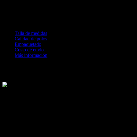
Recojo:
Una vez el pedido este listo, se puede recoger en nuestro
almacén en La Molina – Lima
Envio:
Contamos con servicio delivery. Se determina en el
checkcout al finalizar la compra
Talla de medidas
Calidad de polos
Empaquetado
Costo de envio
Más información
Revisa nuestras medidas antes de comprar
Te explicamos los procesos de calidad textil que tienen nuestras
prendas ZALO.