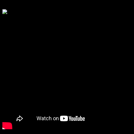
Revisa nuestras medidas antes de comprar
Te explicamos los procesos de calidad textil que tienen nuestras
prendas ZALO.