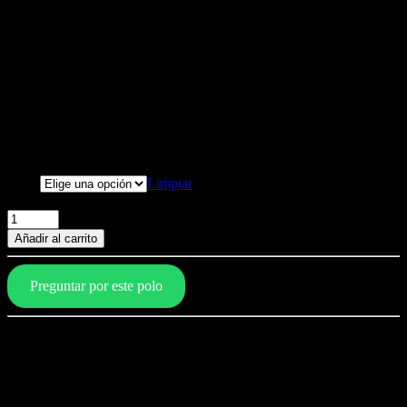
Polo Rock y Descontrol. Doble
estampado – blanco
Polo ROCK Y DESCONTROL, Estampado en pecho y espalda.
S/
109.00
Talla
Limpiar
Polo Rock y Descontrol. Doble estampado - blanco cantidad
Añadir al carrito
Preguntar por este polo
Características del polo
Composición: 100% algodón
Calidad pima importado
Doble proceso de encogimiento