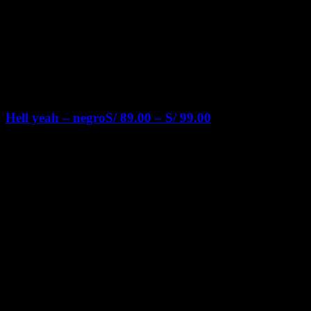
Hell yeah – negro
S/
89.00
–
S/
99.00