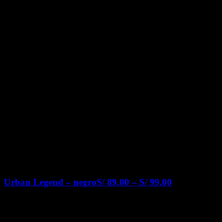
Urban Legend – negro
S/
89.00
–
S/
99.00