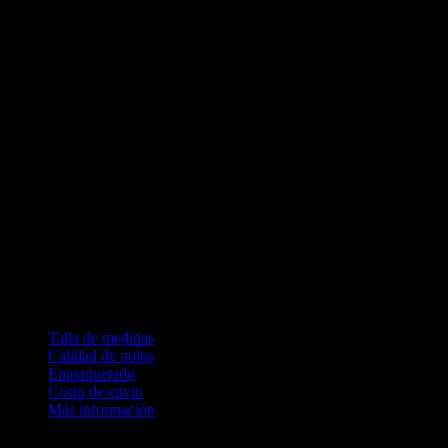
Reactivo (no destiñe)
Peinado (textura lisa)
Antipilling (no genera pelusa)
Jersey 30/1
Características del estampado DTG
Inyección de tinta directo a la prenda
Textura suave, casi tacto 0
Alta durabilidad y resistencia
No genera calor
Permite la transpiración
Condiciones:
100% satisfecho o devolución completa de tu dinero
Tiempo de producción 2 días hábiles
No se permite cambio por talla
Talla de medidas
Calidad de polos
Empaquetado
Costo de envio
Más información