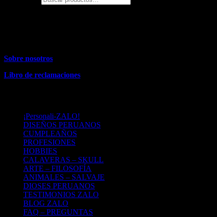
Almacén
(solo recojo)
: Jirón Loreto 424. Distrito: La Molina. Perú
– Lima
Contacto:
: 991954090
Sobre nosotros
Libro de reclamaciones
MENU
¡Personali-ZALO!
DISEÑOS PERUANOS
CUMPLEAÑOS
PROFESIONES
HOBBIES
CALAVERAS – SKULL
ARTE – FILOSOFÍA
ANIMALES – SALVAJE
DIOSES PERUANOS
TESTIMONIOS ZALO
BLOG ZALO
FAQ – PREGUNTAS