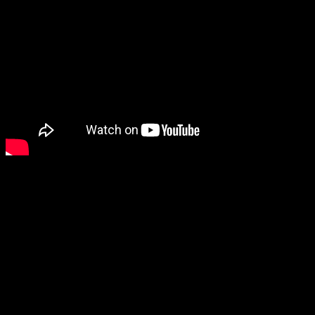
Te mostramos como es nuestro proceso de empaquetado ZALO,
presentación ideal para regalo