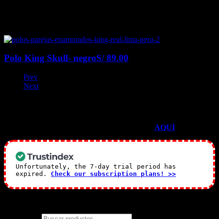
Polo King Skull- negro
S/
89.00
Prev
Next
TESTIMONIOS EN GOOGLE
Mira todos nuestras reseñas de Google
AQUÍ
<–
Unfortunately, the 7-day trial period has
expired.
Check our subscription plans! >>
¿Qué temática estas buscando?
Buscar por: