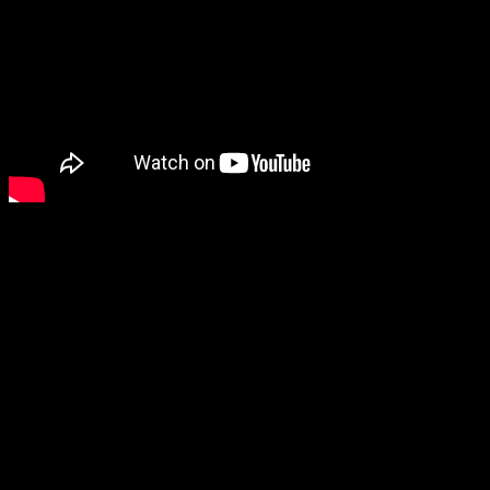
Te mostramos como es nuestro proceso de empaquetado ZALO,
presentación ideal para regalo