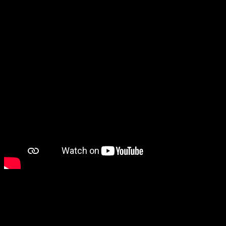
Costos de envió para LIMA
Costo 18 soles: Los Olivos, San Juan de Lurigancho SJL,
Independencia, San Martin de Porres SMP, Coma, Chorrillos y