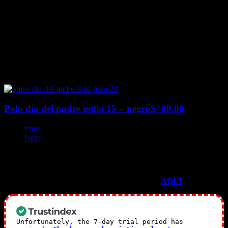
Polo día del padre estilo 15 – negro
S/
89.00
Prev
Next
TESTIMONIOS EN GOOGLE
Mira todos nuestras reseñas de Google
AQUÍ
<–
Unfortunately, the 7-day trial period has