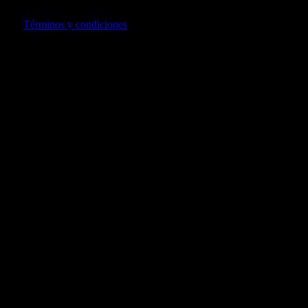
usando Mercado Pago. Para compras superiores a 100 soles.
Ver
Términos y condiciones
También te puede gustar...