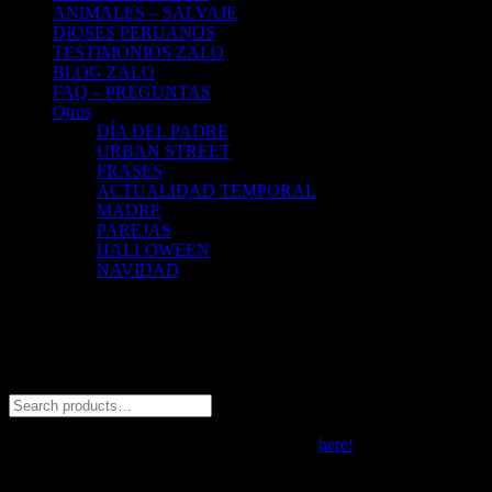
ANIMALES – SALVAJE
DIOSES PERUANOS
TESTIMONIOS ZALO
BLOG ZALO
FAQ – PREGUNTAS
Otros
DÍA DEL PADRE
URBAN STREET
FRASES
ACTUALIDAD TEMPORAL
MADRE
PAREJAS
HALLOWEEN
NAVIDAD
Trabajamos con:
© 2026 ZALO Tienda de polos estampados con diseño. All rights
reserved
Social Chat is free, download and try it now
here!