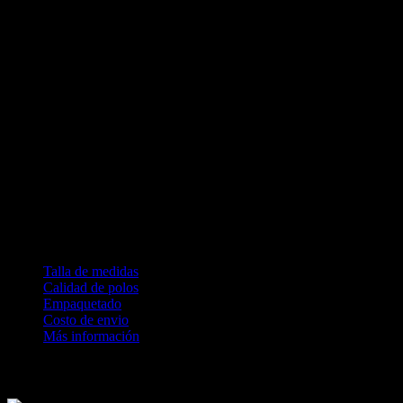
Antipilling (no genera pelusa)
Jersey 30/1
Características del estampado DTG
Inyección de tinta directo a la prenda
Textura suave, casi tacto 0
Alta durabilidad y resistencia
No genera calor
Permite la transpiración
Condiciones:
100% satisfecho o devolución completa de tu dinero
Tiempo de producción 2 días hábiles
No se permite cambio por talla
Talla de medidas
Calidad de polos
Empaquetado
Costo de envio
Más información
Revisa nuestras medidas antes de comprar