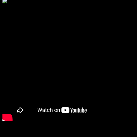
Te explicamos los procesos de calidad textil que tienen nuestras
prendas ZALO.
Te mostramos como es nuestro proceso de empaquetado ZALO,
presentación ideal para regalo