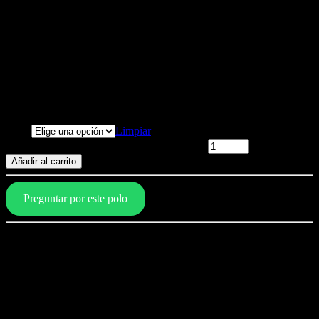
Polo día de la madre estilo 3 –
negro
Polo día de la madre estilo 3
No molestar. Mamá esta descansando
sus ojos
S/
79.00
–
S/
89.00
Talla
Limpiar
Polo día de la madre estilo 3 - negro cantidad
Añadir al carrito
Preguntar por este polo
Características del polo
Composición: 100% algodón
Calidad pima importado
Doble proceso de encogimiento
Reactivo (no destiñe)
Peinado (textura lisa)