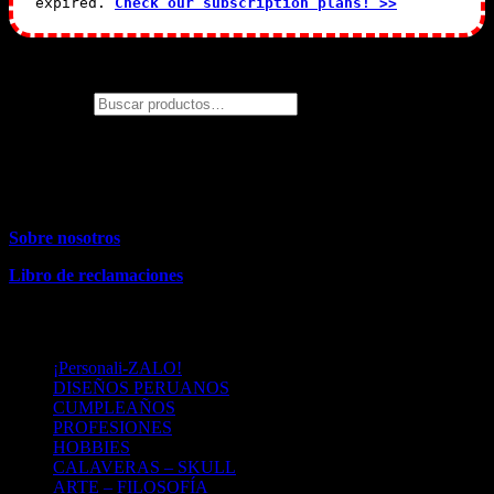
expired.
Check our subscription plans! >>
¿Qué temática estas buscando?
Buscar por:
Almacén
(solo recojo)
: Jirón Loreto 424. Distrito: La Molina. Perú
– Lima
Contacto:
: 991954090
Sobre nosotros
Libro de reclamaciones
MENU
¡Personali-ZALO!
DISEÑOS PERUANOS
CUMPLEAÑOS
PROFESIONES
HOBBIES
CALAVERAS – SKULL
ARTE – FILOSOFÍA