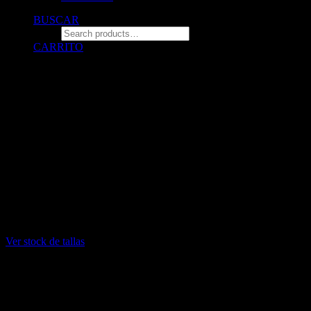
BUSCAR
CARRITO
© 2026 ZALO Tienda de polos estampados con diseño.
All rights reserved
¡DELIVERY GRATIS
por compras mayores a 140 soles! (solo
para compras por la web. no incluye para diseños personalizados)
INFORMACIÓN DE STOCK: Stock limitado de algunas tallas
L: Blanco sin stock
XL: Negro sin stock
XXL: Blanco y negro sin stock
Ver stock de tallas