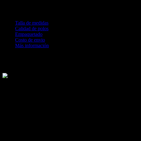
Envio:
Contamos con servicio delivery. Se determina en el
checkcout al finalizar la compra
Talla de medidas
Calidad de polos
Empaquetado
Costo de envio
Más información
Revisa nuestras medidas antes de comprar
Te explicamos los procesos de calidad textil que tienen nuestras
prendas ZALO.