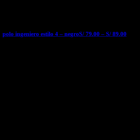
polo ingeniero estilo 4 – negro
S/
79.00
–
S/
89.00