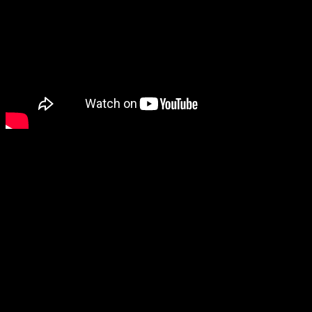
Te mostramos como es nuestro proceso de empaquetado ZALO,
presentación ideal para regalo