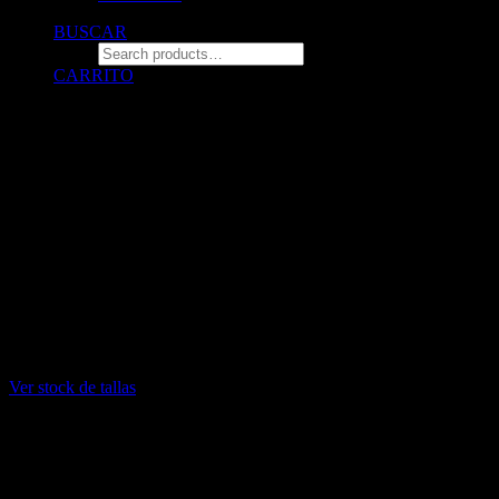
BUSCAR
CARRITO
© 2026 ZALO Tienda de polos estampados con diseño.
All rights reserved
¡DELIVERY GRATIS
por compras mayores a 140 soles! (solo
para compras por la web. no incluye para diseños personalizados)
INFORMACIÓN DE STOCK: Stock limitado de algunas tallas
L: Blanco sin stock
XL: Negro sin stock
XXL: Blanco y negro sin stock
Ver stock de tallas