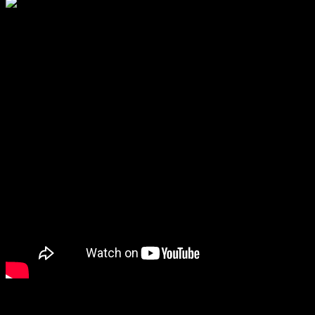
Te explicamos los procesos de calidad textil que tienen nuestras
prendas ZALO.
Te mostramos como es nuestro proceso de empaquetado ZALO,
presentación ideal para regalo