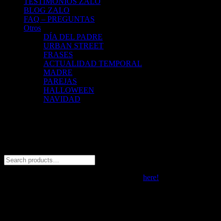
TESTIMONIOS ZALO
BLOG ZALO
FAQ – PREGUNTAS
Otros
DÍA DEL PADRE
URBAN STREET
FRASES
ACTUALIDAD TEMPORAL
MADRE
PAREJAS
HALLOWEEN
NAVIDAD
Trabajamos con:
© 2026 ZALO Tienda de polos estampados con diseño. All rights
reserved
Social Chat is free, download and try it now
here!