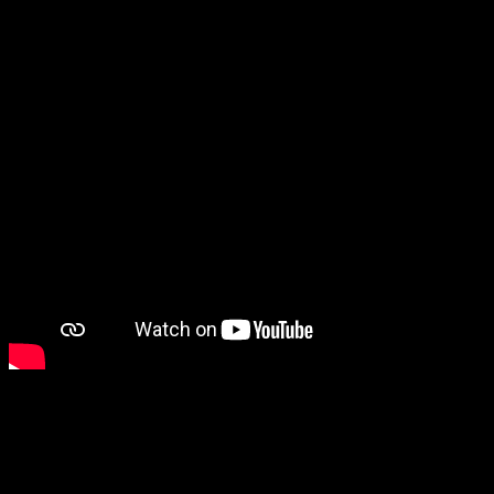
Costos de envió para LIMA
Costo 18 soles: Los Olivos, San Juan de Lurigancho SJL,
Independencia, San Martin de Porres SMP, Coma, Chorrillos y