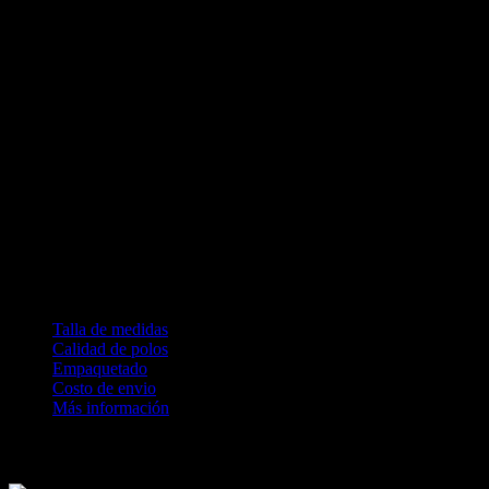
Antipilling (no genera pelusa)
Jersey 30/1
Características del estampado DTG
Inyección de tinta directo a la prenda
Textura suave, casi tacto 0
Alta durabilidad y resistencia
No genera calor
Permite la transpiración
Condiciones:
100% satisfecho o devolución completa de tu dinero
Tiempo de producción 2 días hábiles
No se permite cambio por talla
Talla de medidas
Calidad de polos
Empaquetado
Costo de envio
Más información
Revisa nuestras medidas antes de comprar