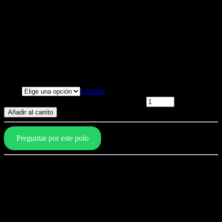
polo cirugía plástica estilo 1 –
blanco
PLASTIC SURGERY
ROCKS
Nota: Se puede personalizar.
Escribir al 991954090
S/
79.00
–
S/
89.00
Talla
Limpiar
polo cirugía plástica estilo 1 - blanco cantidad
Añadir al carrito
Preguntar por este polo
Características del polo
Composición: 100% algodón
Calidad pima importado
Doble proceso de encogimiento
Reactivo (no destiñe)
Peinado (textura lisa)