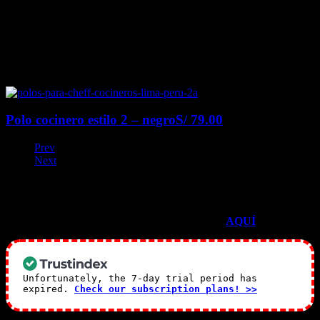
Polo cocinero estilo 2 – negro
S/
79.00
Prev
Next
TESTIMONIOS EN GOOGLE
Mira todos nuestras reseñas de Google
AQUÍ
<–
Unfortunately, the 7-day trial period has
expired.
Check our subscription plans! >>