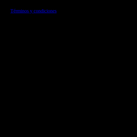
usando Mercado Pago. Para compras superiores a 100 soles.
Ver
Términos y condiciones
También te puede gustar...