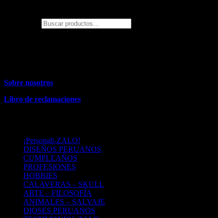
¿Qué temática estas buscando?
Buscar por:
Almacén
(solo recojo)
: Jirón Loreto 424. Distrito: La Molina. Perú
– Lima
Contacto:
: 991954090
Sobre nosotros
Libro de reclamaciones
MENU
¡Personali-ZALO!
DISEÑOS PERUANOS
CUMPLEAÑOS
PROFESIONES
HOBBIES
CALAVERAS – SKULL
ARTE – FILOSOFÍA
ANIMALES – SALVAJE
DIOSES PERUANOS