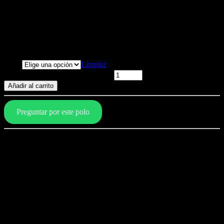
Animales estilo 16 blanco
Polo LEÓN - Fighters Keep Fighting
S/
89.00
–
S/
99.00
Talla
Limpiar
Animales estilo 16 blanco cantidad
Añadir al carrito
Preguntar por este polo
Características del polo
Composición: 100% algodón
Calidad pima importado
Doble proceso de encogimiento
Reactivo (no destiñe)
Peinado (textura lisa)
Antipilling (no genera pelusa)
Jersey 30/1