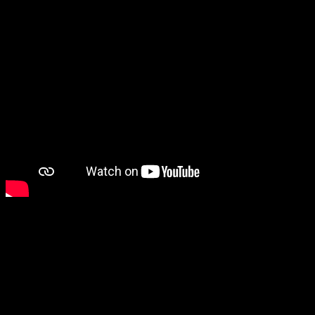
Costos de envió para LIMA
Costo 18 soles: Los Olivos, San Juan de Lurigancho SJL,
Independencia, San Martin de Porres SMP, Coma, Chorrillos y
Callao (ciertas zonas)
Costo 15 soles: Centro de Lima, Villa El Salvados VES, San
Miguel, Breña, Pueblo Libre, Rimac