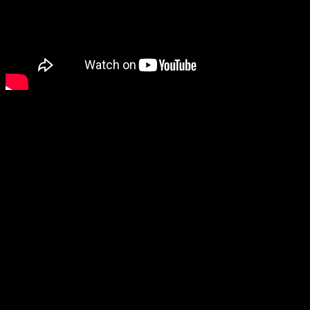
Te mostramos como es nuestro proceso de empaquetado ZALO,
presentación ideal para regalo