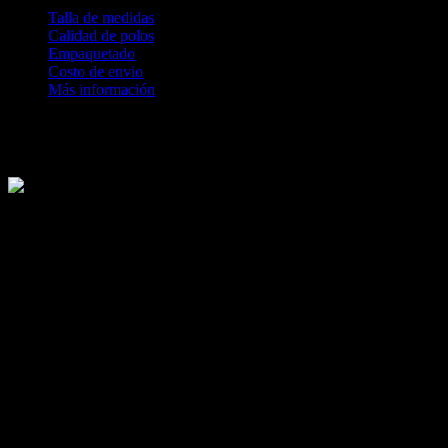
Talla de medidas
Calidad de polos
Empaquetado
Costo de envio
Más información
Revisa nuestras medidas antes de comprar
Te explicamos los procesos de calidad textil que tienen nuestras
prendas ZALO.