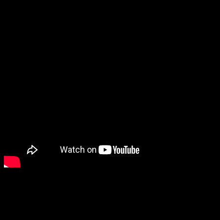
prendas ZALO.
Te mostramos como es nuestro proceso de empaquetado ZALO,
presentación ideal para regalo