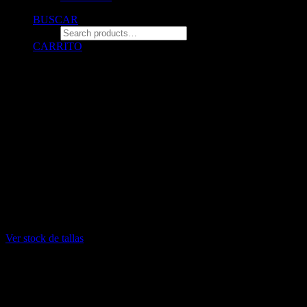
BUSCAR
CARRITO
© 2026 ZALO Tienda de polos estampados con diseño.
All rights reserved
¡DELIVERY GRATIS
por compras mayores a 140 soles! (solo
para compras por la web. no incluye para diseños personalizados)
INFORMACIÓN DE STOCK: Stock limitado de algunas tallas
L: Blanco sin stock
XL: Negro sin stock
XXL: Blanco y negro sin stock
Ver stock de tallas