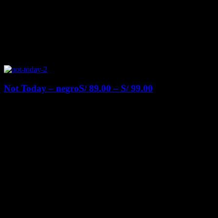
Not Today – negro
S/
89.00
–
S/
99.00