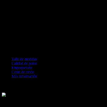
Características del estampado DTG
Inyección de tinta directo a la prenda
Textura suave, casi tacto 0
Alta durabilidad y resistencia
No genera calor
Permite la transpiración
Condiciones:
100% satisfecho o devolución completa de tu dinero
Tiempo de producción 2 días hábiles
No se permite cambio por talla
Talla de medidas
Calidad de polos
Empaquetado
Costo de envio
Más información
Revisa nuestras medidas antes de comprar
Te explicamos los procesos de calidad textil que tienen nuestras