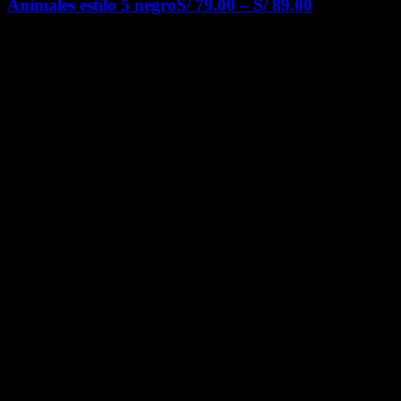
Animales estilo 5 negro
S/
79.00
–
S/
89.00