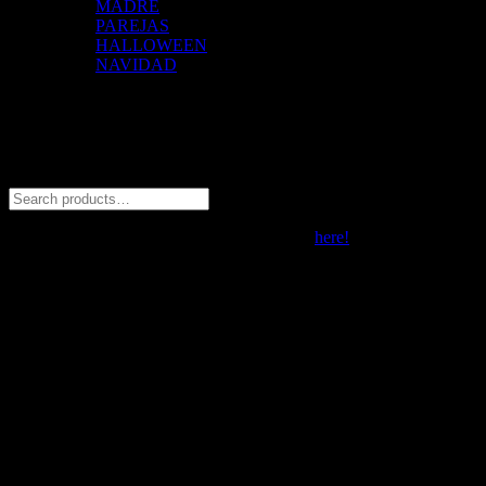
MADRE
PAREJAS
HALLOWEEN
NAVIDAD
Trabajamos con:
© 2026 ZALO Tienda de polos estampados con diseño. All rights
reserved
Social Chat is free, download and try it now
here!