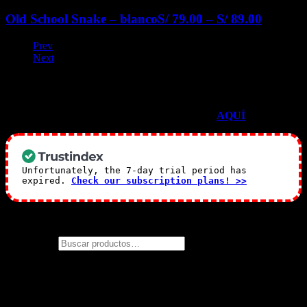
Old School Snake – blanco
S/
79.00
–
S/
89.00
Prev
Next
TESTIMONIOS EN GOOGLE
Mira todos nuestras reseñas de Google
AQUÍ
<–
Unfortunately, the 7-day trial period has
expired.
Check our subscription plans! >>
¿Qué temática estas buscando?
Buscar por:
Almacén
(solo recojo)
: Jirón Loreto 424. Distrito: La Molina. Perú
– Lima
Contacto:
: 991954090