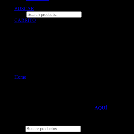
BUSCAR
CARRITO
© 2026 ZALO Tienda de polos estampados con diseño.
All rights reserved
Pedido confirmado
Home
Pedido confirmado
TESTIMONIOS EN GOOGLE
Mira todos nuestras reseñas de Google
AQUÍ
<–
¿Qué temática estas buscando?
Buscar por: