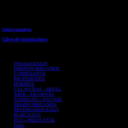
Almacén
(solo recojo)
: Jirón Loreto 424. Distrito: La Molina. Perú
– Lima
Contacto:
: 991954090
Sobre nosotros
Libro de reclamaciones
MENU
¡Personali-ZALO!
DISEÑOS PERUANOS
CUMPLEAÑOS
PROFESIONES
HOBBIES
CALAVERAS – SKULL
ARTE – FILOSOFÍA
ANIMALES – SALVAJE
DIOSES PERUANOS
TESTIMONIOS ZALO
BLOG ZALO
FAQ – PREGUNTAS
Otros